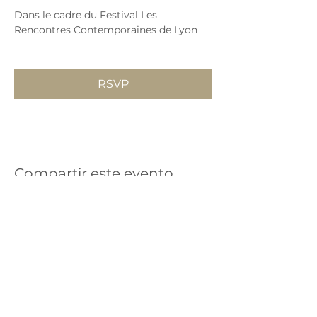
Dans le cadre du Festival Les 
Rencontres Contemporaines de Lyon
RSVP
Compartir este evento
Répertoires anciens et de
nos jours
©
2015-2026
ensemblealkymia.com